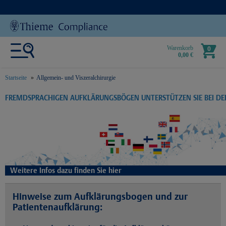
Warenkorb
0
0,00 €
Startseite
Allgemein- und Viszeralchirurgie
text.skipToContent
text.skipToNavigation
FREMDSPRACHIGEN AUFKLÄRUNGSBÖGEN UNTERSTÜTZEN SIE BEI D
Weitere Infos dazu finden Sie hier
Hinweise zum Aufklärungsbogen und zur
Patientenaufklärung: