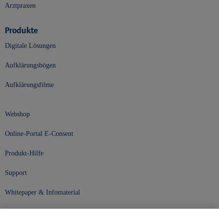
Arztpraxen
Produkte
Digitale Lösungen
Aufklärungsbögen
Aufklärungsfilme
Webshop
Online-Portal E-Consent
Produkt-Hilfe
Support
Whitepaper & Infomaterial
Unser Unternehmen