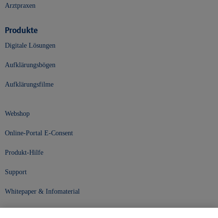
Arztpraxen
Produkte
Digitale Lösungen
Aufklärungsbögen
Aufklärungsfilme
Webshop
Online-Portal E-Consent
Produkt-Hilfe
Support
Whitepaper & Infomaterial
Unser Unternehmen