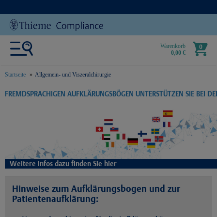
Warenkorb
0
0,00 €
Startseite
Allgemein- und Viszeralchirurgie
text.skipToContent
text.skipToNavigation
FREMDSPRACHIGEN AUFKLÄRUNGSBÖGEN UNTERSTÜTZEN SIE BEI D
Weitere Infos dazu finden Sie hier
Hinweise zum Aufklärungsbogen und zur
Patientenaufklärung: