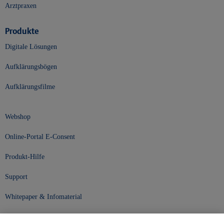
Arztpraxen
Produkte
Digitale Lösungen
Aufklärungsbögen
Aufklärungsfilme
Webshop
Online-Portal E-Consent
Produkt-Hilfe
Support
Whitepaper & Infomaterial
Unser Unternehmen