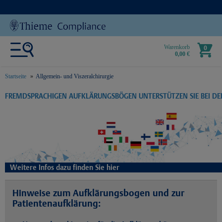
Warenkorb
0
0,00 €
Startseite
Allgemein- und Viszeralchirurgie
text.skipToContent
text.skipToNavigation
FREMDSPRACHIGEN AUFKLÄRUNGSBÖGEN UNTERSTÜTZEN SIE BEI D
Weitere Infos dazu finden Sie hier
Hinweise zum Aufklärungsbogen und zur
Patientenaufklärung: