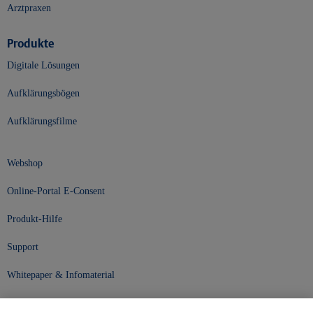
Arztpraxen
Produkte
Digitale Lösungen
Aufklärungsbögen
Aufklärungsfilme
Webshop
Online-Portal E-Consent
Produkt-Hilfe
Support
Whitepaper & Infomaterial
Unser Unternehmen