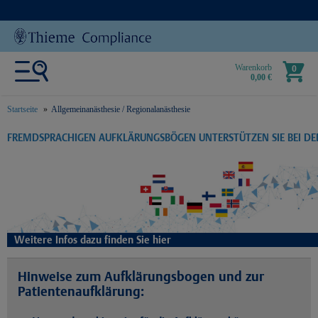
Warenkorb
0
0,00 €
Startseite
Allgemeinanästhesie / Regionalanästhesie
text.skipToContent
text.skipToNavigation
FREMDSPRACHIGEN AUFKLÄRUNGSBÖGEN UNTERSTÜTZEN SIE BEI D
Weitere Infos dazu finden Sie hier
Hinweise zum Aufklärungsbogen und zur
Patientenaufklärung: