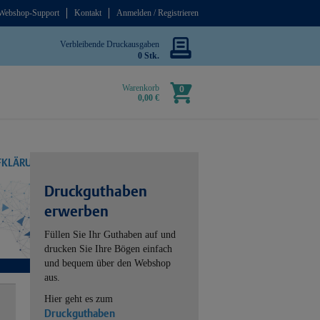
Webshop-Support
Kontakt
Anmelden / Registrieren
Verbleibende Druckausgaben
0 Stk.
Warenkorb
0
0,00 €
UFKLÄRUNG
Druckguthaben
erwerben
Füllen Sie Ihr Guthaben auf und
drucken Sie Ihre Bögen einfach
und bequem über den Webshop
aus.
Hier geht es zum
Druckguthaben