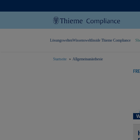
Lösungswelten
Wissenswelt
Inside Thieme Compliance
Sh
Startseite
Allgemeinanästhesie
text.skipToContent
text.skipToNavigation
FR
W