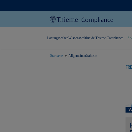
Lösungswelten
Wissenswelt
Inside Thieme Compliance
Sh
Startseite
Allgemeinanästhesie
text.skipToContent
text.skipToNavigation
FR
W