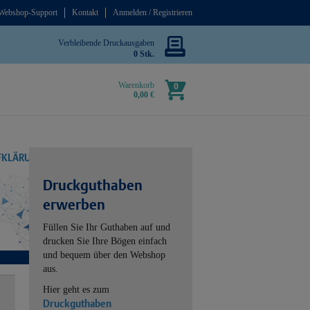
Webshop-Support
Kontakt
Anmelden / Registrieren
Verbleibende Druckausgaben
0 Stk.
Warenkorb
0
0,00 €
UFKLÄRUNG
Druckguthaben
erwerben
Füllen Sie Ihr Guthaben auf und
drucken Sie Ihre Bögen einfach
und bequem über den Webshop
aus.
Hier geht es zum
Druckguthaben