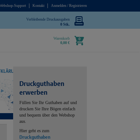
Webshop-Support
Kontakt
Anmelden / Registrieren
Verbleibende Druckausgaben
0 Stk.
Warenkorb
0
0,00 €
UFKLÄRUNG
Druckguthaben
erwerben
Füllen Sie Ihr Guthaben auf und
drucken Sie Ihre Bögen einfach
und bequem über den Webshop
aus.
Hier geht es zum
Druckguthaben