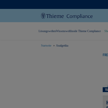
Lösungswelten
Wissenswelt
Inside Thieme Compliance
Sh
Startseite
Analgetika
text.skipToContent
text.skipToNavigation
FR
W