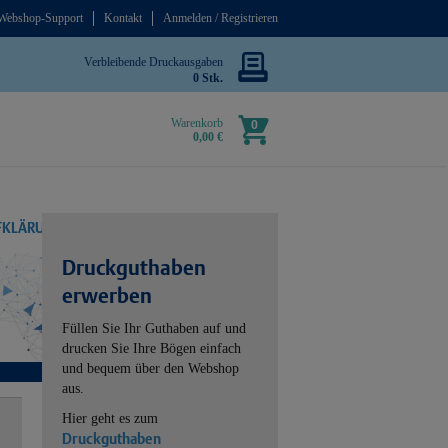
Webshop-Support
Kontakt
Anmelden / Registrieren
Verbleibende Druckausgaben
0 Stk.
Warenkorb
0
0,00 €
UFKLÄRUNG
Druckguthaben
erwerben
Füllen Sie Ihr Guthaben auf und
drucken Sie Ihre Bögen einfach
und bequem über den Webshop
aus.
Hier geht es zum
Druckguthaben