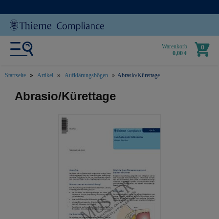
Warenkorb
0
0,00 €
Startseite
Artikel
Aufklärungsbögen
Abrasio/Kürettage
text.skipToContent
text.skipToNavigation
Abrasio/Kürettage