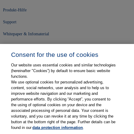
Produkt-Hilfe
Support
Whitepaper & Infomaterial
Unser Unternehmen
Consent for the use of cookies
Presse und News
Our website uses essential cookies and similar technologies
Karriere
(hereinafter "Cookies”) by default to ensure basic website
functions.
We use optional cookies for personalized advertising,
Kontakt
content, social networks, user analysis and to help us to
improve website navigation and our marketing and
Web-Semniare
performance efforts. By clicking “Accept”, you consent to
the using of optional cookies on your device and the
Anwenderberichte
associated processing of personal data. Your consent is
voluntary, and you can revoke it at any time by clicking the
Partner
button at the bottom right of the page. Further details can be
found in our
data protection information
.