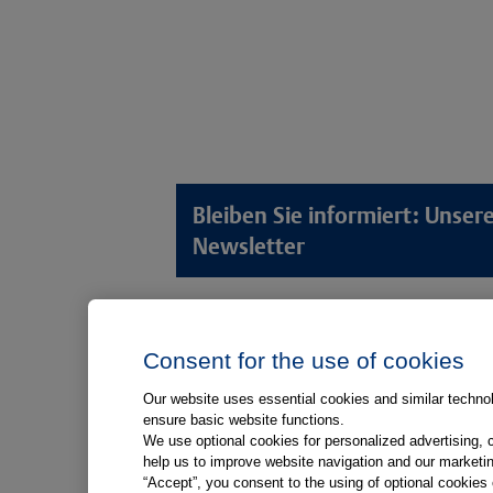
Bleiben Sie informiert: Unse
Newsletter
Lösungswelten
Produkt
Consent for the use of cookies
Anamnese von Patient*innen
Digitale L
Aufnahme von Patient*innen
Aufklärun
Our website uses essential cookies and similar technolo
ensure basic website functions.
Aufklärung von Patient*innen
Aufklärung
We use optional cookies for personalized advertising, 
Kliniken
help us to improve website navigation and our marketin
“Accept”, you consent to the using of optional cookie
Medizinische Versorgungszentren