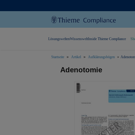
Lösungswelten
Wissenswelt
Inside Thieme Compliance
Sh
Startseite
Artikel
Aufklärungsbögen
Adenotom
text.skipToContent
text.skipToNavigation
Adenotomie