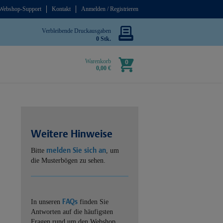
Webshop-Support
Kontakt
Anmelden / Registrieren
Verbleibende Druckausgaben
0 Stk.
Warenkorb
0
0,00 €
Weitere Hinweise
melden Sie sich an
Bitte
, um
die Musterbögen zu sehen.
FAQs
In unseren
finden Sie
Antworten auf die häufigsten
Fragen rund um den Webshop.