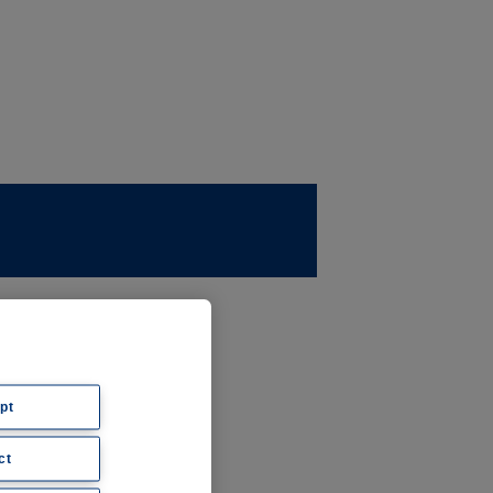
ernehmen
ws
pt
ct
hte