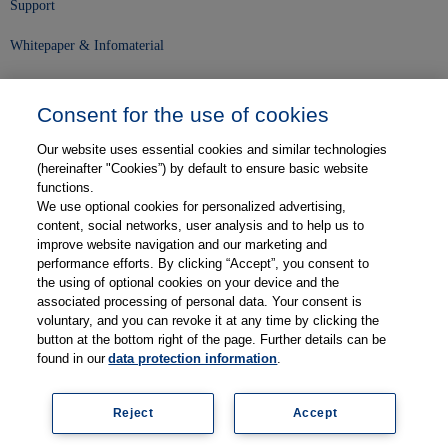
Support
Whitepaper & Infomaterial
Unser Unternehmen
Consent for the use of cookies
Presse und News
Our website uses essential cookies and similar technologies
Karriere
(hereinafter "Cookies”) by default to ensure basic website
functions.
We use optional cookies for personalized advertising,
Kontakt
content, social networks, user analysis and to help us to
improve website navigation and our marketing and
Web-Semniare
performance efforts. By clicking “Accept”, you consent to
the using of optional cookies on your device and the
Anwenderberichte
associated processing of personal data. Your consent is
voluntary, and you can revoke it at any time by clicking the
Partner
button at the bottom right of the page. Further details can be
found in our
data protection information
.
Reject
Accept
Impressum
Datenschutz
Kontakt
AGB