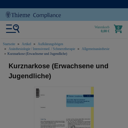
Warenkorb
0
0,00 €
Startseite
Artikel
Aufklärungsbögen
Anästhesiologie / Intensivmed. / Schmerztherapie
Allgemeinanästhesie
Kurznarkose (Erwachsene und Jugendliche)
text.skipToContent
text.skipToNavigation
Kurznarkose (Erwachsene und
Jugendliche)