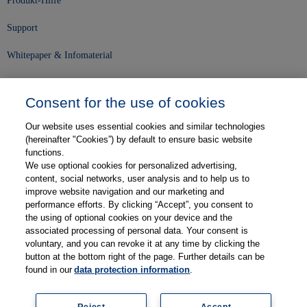
Produkt-Hilfe
Support
Whitepaper & Infomaterial
Unser Unternehmen
Consent for the use of cookies
Presse und News
Our website uses essential cookies and similar technologies
Karriere
(hereinafter "Cookies”) by default to ensure basic website
functions.
We use optional cookies for personalized advertising,
Kontakt
content, social networks, user analysis and to help us to
improve website navigation and our marketing and
Web-Semniare
performance efforts. By clicking “Accept”, you consent to
the using of optional cookies on your device and the
Anwenderberichte
associated processing of personal data. Your consent is
voluntary, and you can revoke it at any time by clicking the
Partner
button at the bottom right of the page. Further details can be
found in our
data protection information
.