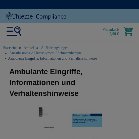
Warenkorb
0
0,00 €
Startseite
Artikel
Aufklärungsbögen
Anästhesiologie / Intensivmed. / Schmerztherapie
Ambulante Eingriffe, Informationen und Verhaltenshinweise
text.skipToContent
text.skipToNavigation
Ambulante Eingriffe,
Informationen und
Verhaltenshinweise