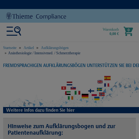
Warenkorb
0
0,00 €
Startseite
Artikel
Aufklärungsbögen
Anästhesiologie / Intensivmed. / Schmerztherapie
text.skipToContent
text.skipToNavigation
FREMDSPRACHIGEN AUFKLÄRUNGSBÖGEN UNTERSTÜTZEN SIE BEI D
Weitere Infos dazu finden Sie hier
Hinweise zum Aufklärungsbogen und zur
Patientenaufklärung: