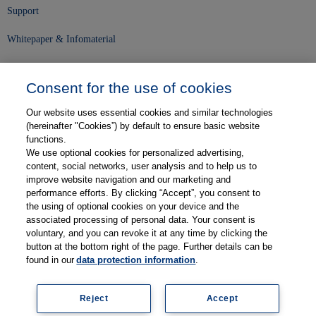
Support
Whitepaper & Infomaterial
Unser Unternehmen
Consent for the use of cookies
Presse und News
Our website uses essential cookies and similar technologies
Karriere
(hereinafter "Cookies”) by default to ensure basic website
functions.
We use optional cookies for personalized advertising,
Kontakt
content, social networks, user analysis and to help us to
improve website navigation and our marketing and
Web-Semniare
performance efforts. By clicking “Accept”, you consent to
the using of optional cookies on your device and the
Anwenderberichte
associated processing of personal data. Your consent is
voluntary, and you can revoke it at any time by clicking the
Partner
button at the bottom right of the page. Further details can be
found in our
data protection information
.
Reject
Accept
Impressum
Datenschutz
Kontakt
AGB