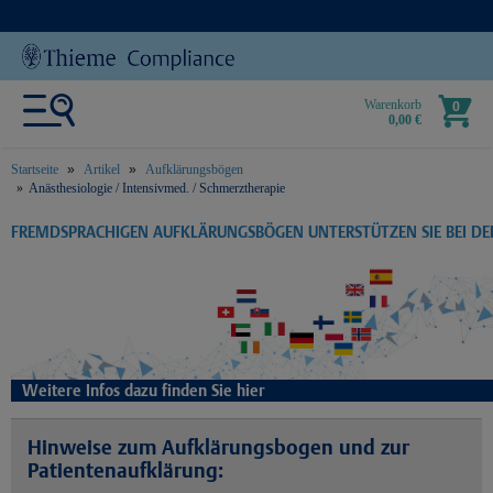
Warenkorb
0
0,00 €
Startseite
Artikel
Aufklärungsbögen
Anästhesiologie / Intensivmed. / Schmerztherapie
text.skipToContent
text.skipToNavigation
FREMDSPRACHIGEN AUFKLÄRUNGSBÖGEN UNTERSTÜTZEN SIE BEI D
Weitere Infos dazu finden Sie hier
Hinweise zum Aufklärungsbogen und zur
Patientenaufklärung: