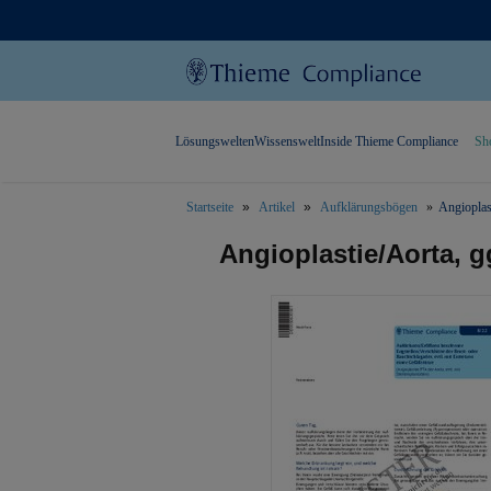
Lösungswelten
Wissenswelt
Inside Thieme Compliance
Sh
Startseite
Artikel
Aufklärungsbögen
Angioplast
text.skipToContent
text.skipToNavigation
Angioplastie/Aorta, g