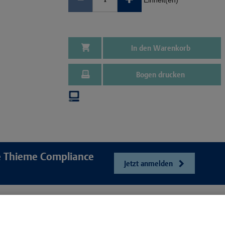
Einheit(en)
In den Warenkorb
Bogen drucken
re Thieme Compliance
Jetzt anmelden
e
Unser Unt
Webshop
ösungen
Presse und Ne