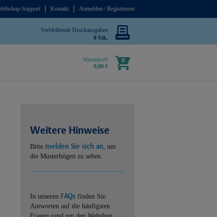
Webshop-Support
Kontakt
Anmelden / Registrieren
Verbleibende Druckausgaben
0 Stk.
Warenkorb
0
0,00 €
Weitere Hinweise
melden Sie sich an
Bitte
, um
die Musterbögen zu sehen.
FAQs
In unseren
finden Sie
Antworten auf die häufigsten
Fragen rund um den Webshop.