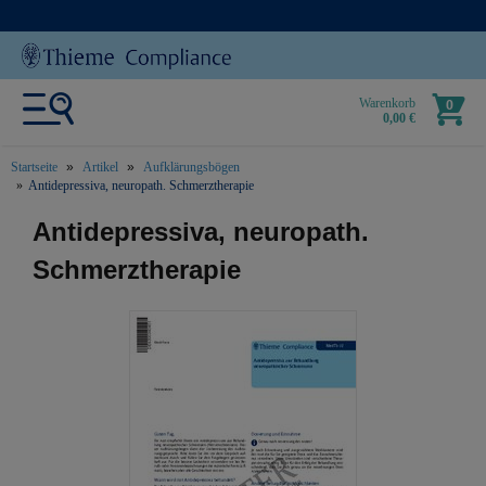
Warenkorb
0
0,00 €
Startseite
Artikel
Aufklärungsbögen
Antidepressiva, neuropath. Schmerztherapie
text.skipToContent
text.skipToNavigation
Antidepressiva, neuropath.
Schmerztherapie