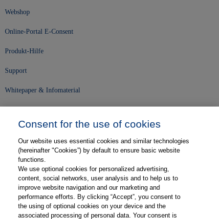
Webshop
Online-Portal E-Consent
Produkt-Hilfe
Support
Whitepaper & Infomaterial
Unser Unternehmen
Consent for the use of cookies
Presse und News
Our website uses essential cookies and similar technologies
Karriere
(hereinafter "Cookies”) by default to ensure basic website
functions.
We use optional cookies for personalized advertising,
Kontakt
content, social networks, user analysis and to help us to
improve website navigation and our marketing and
Web-Semniare
performance efforts. By clicking “Accept”, you consent to
the using of optional cookies on your device and the
Anwenderberichte
associated processing of personal data. Your consent is