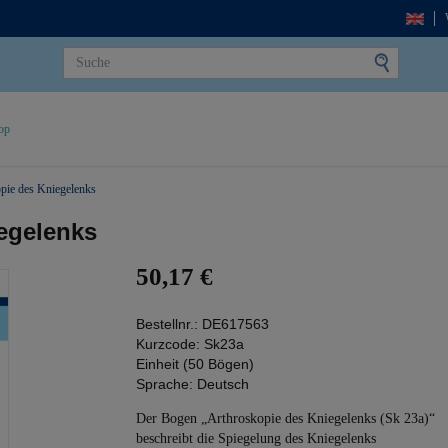
op
pie des Kniegelenks
egelenks
50,17 €
Bestellnr.:
DE617563
Kurzcode:
Sk23a
Einheit (50 Bögen)
Sprache:
Deutsch
Der Bogen „Arthroskopie des Kniegelenks (Sk 23a)“
beschreibt die Spiegelung des Kniegelenks