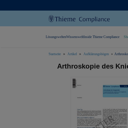
Lösungswelten
Wissenswelt
Inside Thieme Compliance
Sh
Startseite
Artikel
Aufklärungsbögen
Arthrosko
text.skipToContent
text.skipToNavigation
Arthroskopie des Kni