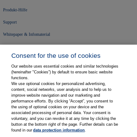
Produkt-Hilfe
Support
Whitepaper & Infomaterial
Unser Unternehmen
Consent for the use of cookies
Presse und News
Our website uses essential cookies and similar technologies
Karriere
(hereinafter "Cookies”) by default to ensure basic website
functions.
We use optional cookies for personalized advertising,
Kontakt
content, social networks, user analysis and to help us to
improve website navigation and our marketing and
Web-Semniare
performance efforts. By clicking “Accept”, you consent to
the using of optional cookies on your device and the
Anwenderberichte
associated processing of personal data. Your consent is
voluntary, and you can revoke it at any time by clicking the
Partner
button at the bottom right of the page. Further details can be
found in our
data protection information
.