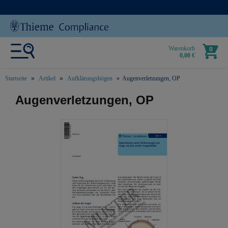
Warenkorb
0
0,00 €
Startseite
Artikel
Aufklärungsbögen
Augenverletzungen, OP
text.skipToContent
text.skipToNavigation
Augenverletzungen, OP