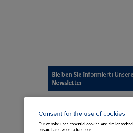
Bleiben Sie informiert: Unse
Newsletter
Lösungswelten
Produkt
Consent for the use of cookies
Anamnese von Patient*innen
Digitale L
Aufnahme von Patient*innen
Aufklärun
Our website uses essential cookies and similar technolo
ensure basic website functions.
Aufklärung von Patient*innen
Aufklärung