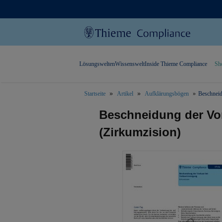
Lösungswelten
Wissenswelt
Inside Thieme Compliance
Sh
Startseite
Artikel
Aufklärungsbögen
Beschneid
text.skipToContent
text.skipToNavigation
Beschneidung der Vo
(Zirkumzision)