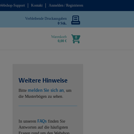
Webshop-Support
Kontakt
Anmelden / Registrieren
Verbleibende Druckausgaben
0 Stk.
Warenkorb
0
0,00 €
Weitere Hinweise
melden Sie sich an
Bitte
, um
die Musterbögen zu sehen.
FAQs
In unseren
finden Sie
Antworten auf die häufigsten
Fragen rund um den Webshop.