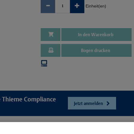
Einheit(en)
In den Warenkorb
Bogen drucken
re Thieme Compliance
Jetzt anmelden
e
Unser Unt
Webshop