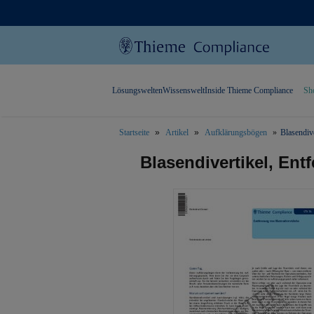
Lösungswelten
Wissenswelt
Inside Thieme Compliance
Sh
Startseite
Artikel
Aufklärungsbögen
Blasendiv
text.skipToContent
text.skipToNavigation
Blasendivertikel, Ent