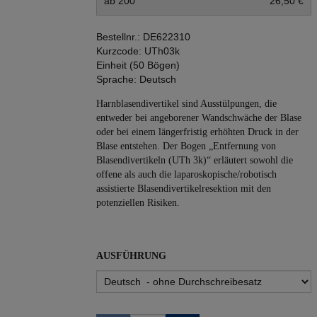
ab 200
26,50 €
Bestellnr.:
DE622310
Kurzcode:
UTh03k
Einheit (50 Bögen)
Sprache:
Deutsch
Harnblasendivertikel sind Ausstülpungen, die
entweder bei angeborener Wandschwäche der Blase
oder bei einem längerfristig erhöhten Druck in der
Blase entstehen. Der Bogen „Entfernung von
Blasendivertikeln (UTh 3k)“ erläutert sowohl die
offene als auch die laparoskopische/robotisch
assistierte Blasendivertikelresektion mit den
potenziellen Risiken.
AUSFÜHRUNG