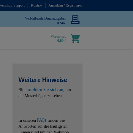
Webshop-Support
Kontakt
Anmelden / Registrieren
Verbleibende Druckausgaben
0 Stk.
Warenkorb
0
0,00 €
Weitere Hinweise
melden Sie sich an
Bitte
, um
die Musterbögen zu sehen.
FAQs
In unseren
finden Sie
Antworten auf die häufigsten
Fragen rund um den Webshop.