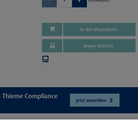
Einheit(en)
In den Warenkorb
Bogen drucken
re Thieme Compliance
Jetzt anmelden
e
Unser Unt
Webshop
ösungen
Presse und Ne