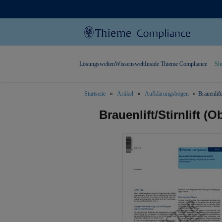
Lösungswelten
Wissenswelt
Inside Thieme Compliance
Sh
Startseite
Artikel
Aufklärungsbögen
Brauenlift
text.skipToContent
text.skipToNavigation
Brauenlift/Stirnlift (O