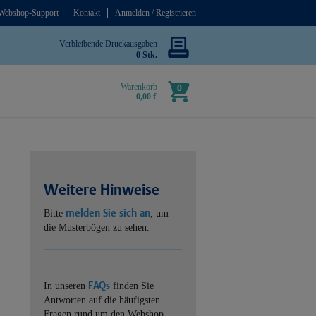
Webshop-Support
Kontakt
Anmelden / Registrieren
Verbleibende Druckausgaben
0 Stk.
Warenkorb
0
0,00 €
Weitere Hinweise
melden Sie sich an
Bitte
, um
die Musterbögen zu sehen.
FAQs
In unseren
finden Sie
Antworten auf die häufigsten
Fragen rund um den Webshop.