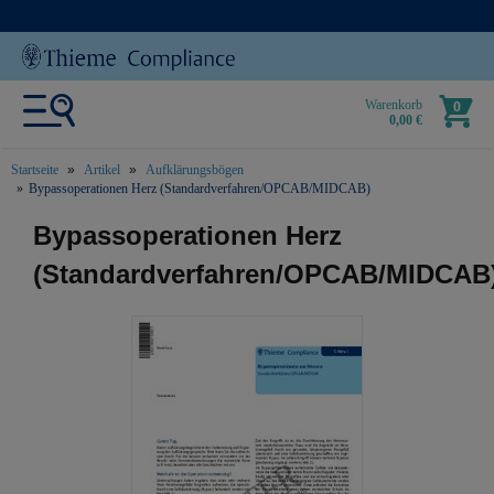
Warenkorb
0
0,00 €
Startseite
Artikel
Aufklärungsbögen
Bypassoperationen Herz (Standardverfahren/OPCAB/MIDCAB)
text.skipToContent
text.skipToNavigation
Bypassoperationen Herz
(Standardverfahren/OPCAB/MIDCAB