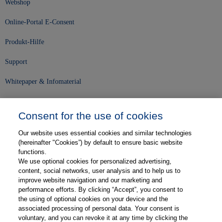
Webshop
Online-Portal E-Consent
Produkt-Hilfe
Support
Whitepaper & Infomaterial
Unser Unternehmen
Consent for the use of cookies
Presse und News
Our website uses essential cookies and similar technologies
Karriere
(hereinafter "Cookies”) by default to ensure basic website
functions.
We use optional cookies for personalized advertising,
Kontakt
content, social networks, user analysis and to help us to
improve website navigation and our marketing and
Web-Semniare
performance efforts. By clicking “Accept”, you consent to
the using of optional cookies on your device and the
Anwenderberichte
associated processing of personal data. Your consent is
voluntary, and you can revoke it at any time by clicking the
Partner