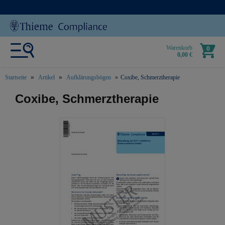
Warenkorb
0
0,00 €
Startseite
Artikel
Aufklärungsbögen
Coxibe, Schmerztherapie
text.skipToContent
text.skipToNavigation
Coxibe, Schmerztherapie