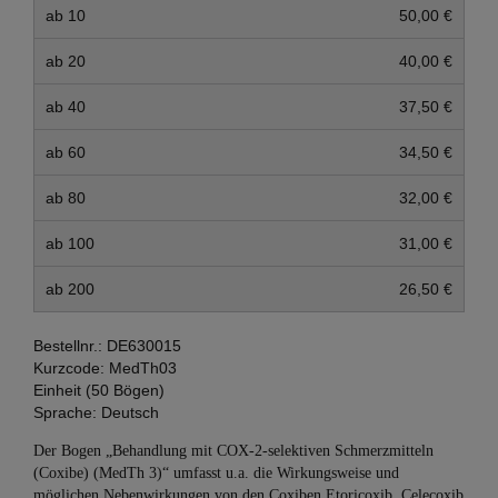
ab 10
50,00 €
ab 20
40,00 €
ab 40
37,50 €
ab 60
34,50 €
ab 80
32,00 €
ab 100
31,00 €
ab 200
26,50 €
Bestellnr.:
DE630015
Kurzcode:
MedTh03
Einheit (50 Bögen)
Sprache:
Deutsch
Der Bogen „Behandlung mit COX-2-selektiven Schmerzmitteln
(Coxibe) (MedTh 3)“ umfasst u.a. die Wirkungsweise und
möglichen Nebenwirkungen von den Coxiben Etoricoxib, Celecoxib