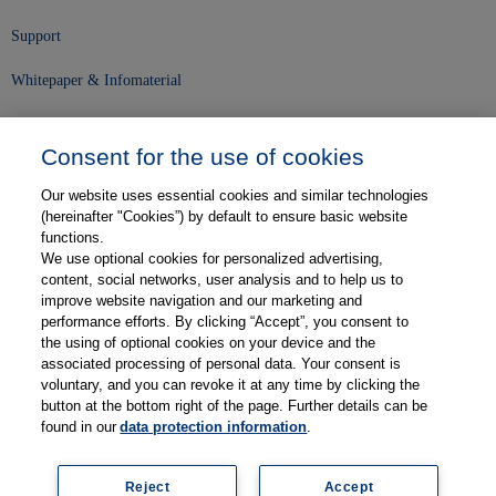
Support
Whitepaper & Infomaterial
Unser Unternehmen
Consent for the use of cookies
Presse und News
Our website uses essential cookies and similar technologies
Karriere
(hereinafter "Cookies”) by default to ensure basic website
functions.
We use optional cookies for personalized advertising,
Kontakt
content, social networks, user analysis and to help us to
improve website navigation and our marketing and
Web-Semniare
performance efforts. By clicking “Accept”, you consent to
the using of optional cookies on your device and the
Anwenderberichte
associated processing of personal data. Your consent is
voluntary, and you can revoke it at any time by clicking the
Partner
button at the bottom right of the page. Further details can be
found in our
data protection information
.
Reject
Accept