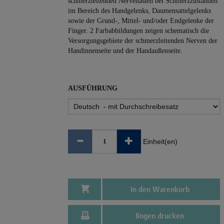
schmerzleitenden Nervenästen bei Schmerzzuständen
im Bereich des Handgelenks, Daumensattelgelenks
sowie der Grund-, Mittel- und/oder Endgelenke der
Finger. 2 Farbabbildungen zeigen schematisch die
Versorgungsgebiete der schmerzleitenden Nerven der
Hand­innenseite und der Handaußenseite.
AUSFÜHRUNG
Einheit(en)
In den Warenkorb
Bogen drucken