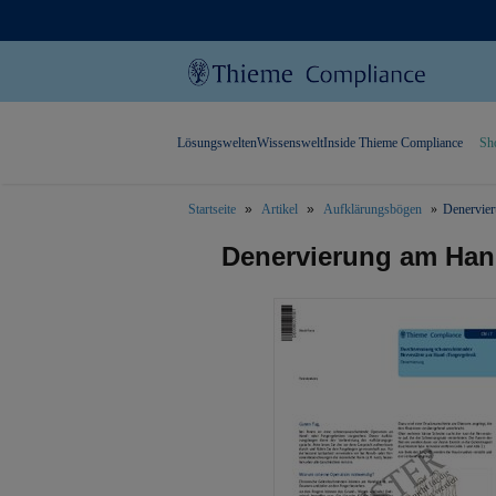
Lösungswelten
Wissenswelt
Inside Thieme Compliance
Sh
Startseite
Artikel
Aufklärungsbögen
Denervier
text.skipToContent
text.skipToNavigation
Denervierung am Han