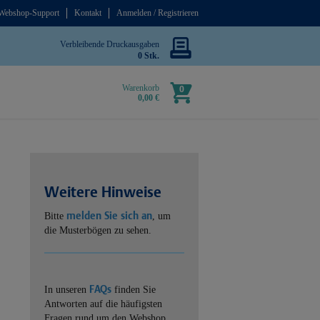
Webshop-Support
Kontakt
Anmelden / Registrieren
Verbleibende Druckausgaben
0 Stk.
Warenkorb
0
0,00 €
Weitere Hinweise
melden Sie sich an
Bitte
, um
die Musterbögen zu sehen.
FAQs
In unseren
finden Sie
Antworten auf die häufigsten
Fragen rund um den Webshop.