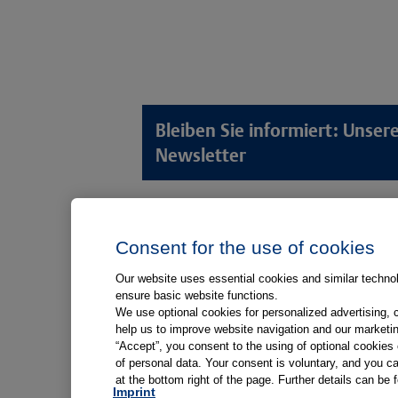
Bleiben Sie informiert: Unse
Newsletter
Lösungswelten
Produkt
Consent for the use of cookies
Anamnese von Patient*innen
Digitale L
Aufnahme von Patient*innen
Aufklärun
Our website uses essential cookies and similar technolo
ensure basic website functions.
Aufklärung von Patient*innen
Aufklärung
We use optional cookies for personalized advertising, 
Kliniken
help us to improve website navigation and our marketin
“Accept”, you consent to the using of optional cookie
Medizinische Versorgungszentren
of personal data. Your consent is voluntary, and you ca
at the bottom right of the page. Further details can be 
Arztpraxen
Imprint