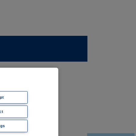
ernehmen
ws
pt
ct
hte
ngs