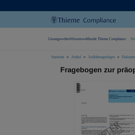
Lösungswelten
Wissenswelt
Inside Thieme Compliance
Sh
Startseite
Artikel
Aufklärungsbögen
Dokumen
text.skipToContent
text.skipToNavigation
Fragebogen zur präo