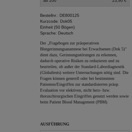
ab 200
23,50 €
Bestellnr.:
DE800125
Kurzcode:
Dok05
Einheit (50 Bögen)
Sprache:
Deutsch
Der „Fragebogen zur präoperativen
Blutgerinnungsanamnese bei Erwachsenen (Dok 5)“
dient dazu, Gerinnungsstörungen zu erkennen,
dadurch operative Risiken zu reduzieren und zu
beurteilen, ob außer der Standard-Labordiagnostik
(Globaltests) weitere Untersuchungen nötig sind. Die
Fragen können generell oder bei bestimmten
Patienten/Eingriffen zur standardisierten präop.
Evaluation vor elektiven, nicht herz- bzw.
thoraxchirurgischen Eingriffen genutzt werden sowie
beim Patient Blood Management (PBM).
AUSFÜHRUNG