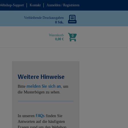
Webshop-Support
Kontakt
Anmelden / Registrieren
Verbleibende Druckausgaben
0 Stk.
Warenkorb
0
0,00 €
Weitere Hinweise
melden Sie sich an
Bitte
, um
die Musterbögen zu sehen.
FAQs
In unseren
finden Sie
Antworten auf die häufigsten
Fragen rund um den Webshop.