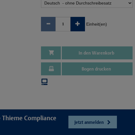
Einheit(en)
In den Warenkorb
Bogen drucken
re Thieme Compliance
Jetzt anmelden