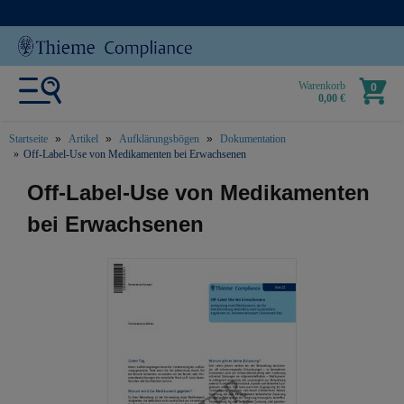
Warenkorb
0
0,00 €
Startseite
Artikel
Aufklärungsbögen
Dokumentation
Off-Label-Use von Medikamenten bei Erwachsenen
text.skipToContent
text.skipToNavigation
Off-Label-Use von Medikamenten
bei Erwachsenen