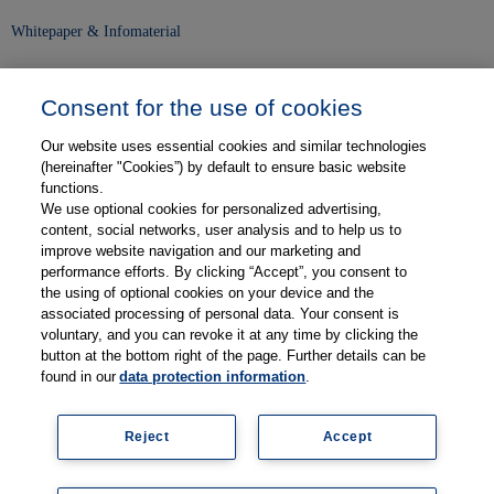
Whitepaper & Infomaterial
Unser Unternehmen
Consent for the use of cookies
Presse und News
Our website uses essential cookies and similar technologies
Karriere
(hereinafter "Cookies”) by default to ensure basic website
functions.
We use optional cookies for personalized advertising,
Kontakt
content, social networks, user analysis and to help us to
improve website navigation and our marketing and
Web-Semniare
performance efforts. By clicking “Accept”, you consent to
the using of optional cookies on your device and the
Anwenderberichte
associated processing of personal data. Your consent is
voluntary, and you can revoke it at any time by clicking the
Partner
button at the bottom right of the page. Further details can be
found in our
data protection information
.
Reject
Accept
Impressum
Datenschutz
Kontakt
AGB