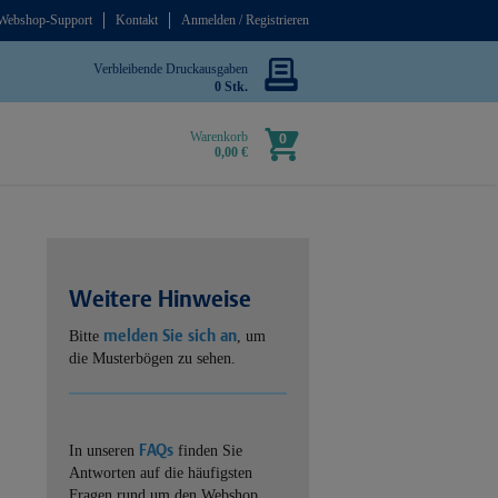
Webshop-Support
Kontakt
Anmelden / Registrieren
Verbleibende Druckausgaben
0 Stk.
Warenkorb
0
0,00 €
Weitere Hinweise
melden Sie sich an
Bitte
, um
die Musterbögen zu sehen.
FAQs
In unseren
finden Sie
Antworten auf die häufigsten
Fragen rund um den Webshop.