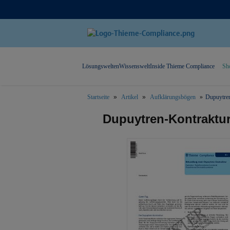
Lösungswelten
Wissenswelt
Inside Thieme Compliance
Sh
Startseite
Artikel
Aufklärungsbögen
Dupuytren
text.skipToContent
text.skipToNavigation
Dupuytren-Kontraktur