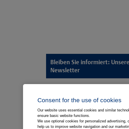
Bleiben Sie informiert: Unse
Newsletter
Lösungswelten
Produkt
Consent for the use of cookies
Anamnese von Patient*innen
Digitale L
Aufnahme von Patient*innen
Aufklärun
Our website uses essential cookies and similar technolo
ensure basic website functions.
Aufklärung von Patient*innen
Aufklärung
We use optional cookies for personalized advertising, 
Kliniken
help us to improve website navigation and our marketin