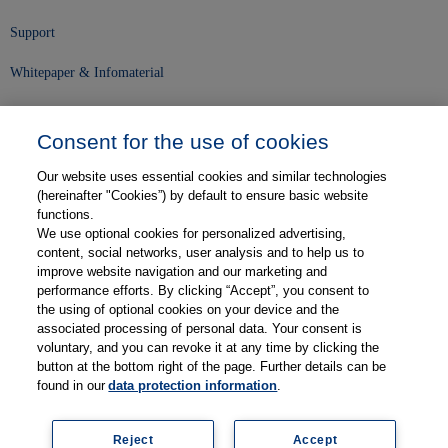
Support
Whitepaper & Infomaterial
Unser Unternehmen
Consent for the use of cookies
Presse und News
Our website uses essential cookies and similar technologies
Karriere
(hereinafter "Cookies”) by default to ensure basic website
functions.
We use optional cookies for personalized advertising,
Kontakt
content, social networks, user analysis and to help us to
improve website navigation and our marketing and
Web-Semniare
performance efforts. By clicking “Accept”, you consent to
the using of optional cookies on your device and the
Anwenderberichte
associated processing of personal data. Your consent is
voluntary, and you can revoke it at any time by clicking the
Partner
button at the bottom right of the page. Further details can be
found in our
data protection information
.
Reject
Accept