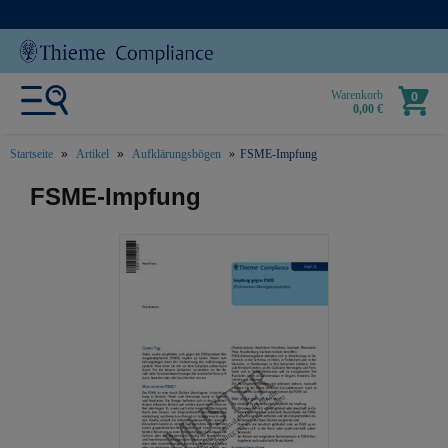
Warenkorb
0
0,00 €
Startseite
Artikel
Aufklärungsbögen
FSME-Impfung
text.skipToContent
text.skipToNavigation
FSME-Impfung