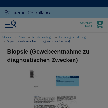
Warenkorb
0
0,00 €
Startseite
Artikel
Aufklärungsbögen
Fachübergreifende Bögen
Biopsie (Gewebeentnahme zu diagnostischen Zwecken)
text.skipToContent
text.skipToNavigation
Biopsie (Gewebeentnahme zu
diagnostischen Zwecken)