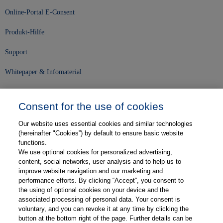
Online-Portal E-Consent
Produkt-Hilfe
Support
Whitepaper & Infomaterial
Unser Unternehmen
Consent for the use of cookies
Presse und News
Our website uses essential cookies and similar technologies
Karriere
(hereinafter "Cookies”) by default to ensure basic website
functions.
We use optional cookies for personalized advertising,
Kontakt
content, social networks, user analysis and to help us to
improve website navigation and our marketing and
Web-Semniare
performance efforts. By clicking “Accept”, you consent to
the using of optional cookies on your device and the
Anwenderberichte
associated processing of personal data. Your consent is
voluntary, and you can revoke it at any time by clicking the
Partner
button at the bottom right of the page. Further details can be