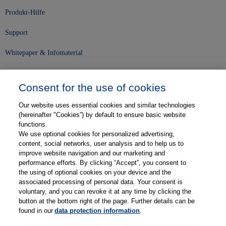
Produkt-Hilfe
Support
Whitepaper & Infomaterial
Unser Unternehmen
Consent for the use of cookies
Presse und News
Our website uses essential cookies and similar technologies
Karriere
(hereinafter "Cookies”) by default to ensure basic website
functions.
We use optional cookies for personalized advertising,
Kontakt
content, social networks, user analysis and to help us to
improve website navigation and our marketing and
Web-Semniare
performance efforts. By clicking “Accept”, you consent to
the using of optional cookies on your device and the
Anwenderberichte
associated processing of personal data. Your consent is
voluntary, and you can revoke it at any time by clicking the
Partner
button at the bottom right of the page. Further details can be
found in our
data protection information
.