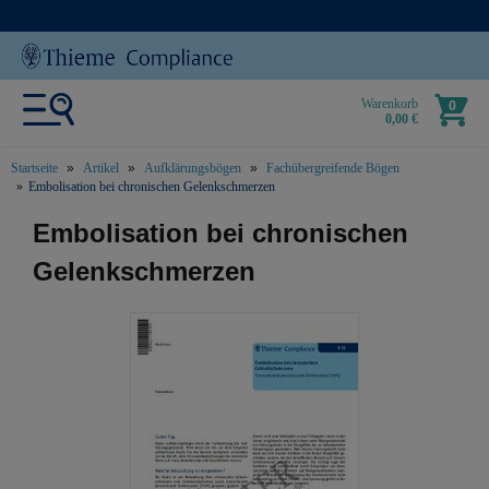
Warenkorb
0
0,00 €
Startseite
Artikel
Aufklärungsbögen
Fachübergreifende Bögen
Embolisation bei chronischen Gelenkschmerzen
text.skipToContent
text.skipToNavigation
Embolisation bei chronischen
Gelenkschmerzen