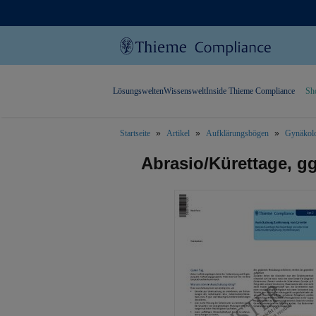
Lösungswelten
Wissenswelt
Inside Thieme Compliance
Sh
Startseite
Artikel
Aufklärungsbögen
Gynäkolo
text.skipToContent
text.skipToNavigation
Abrasio/Kürettage, gg