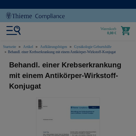
Warenkorb
0
0,00 €
Startseite
Artikel
Aufklärungsbögen
Gynäkologie Geburtshilfe
Behandl. einer Krebserkrankung mit einem Antikörper-Wirkstoff-Konjugat
text.skipToContent
text.skipToNavigation
Behandl. einer Krebserkrankung
mit einem Antikörper-Wirkstoff-
Konjugat