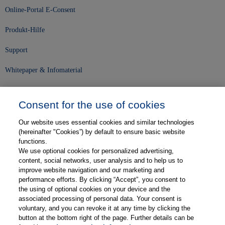
Online-Portal E-Consent
Produkt-Hilfe
Support
Whitepaper & Infomaterial
Unser Unternehmen
Consent for the use of cookies
Presse und News
Our website uses essential cookies and similar technologies
Karriere
(hereinafter "Cookies”) by default to ensure basic website
functions.
We use optional cookies for personalized advertising,
Kontakt
content, social networks, user analysis and to help us to
improve website navigation and our marketing and
Web-Semniare
performance efforts. By clicking “Accept”, you consent to
the using of optional cookies on your device and the
Anwenderberichte
associated processing of personal data. Your consent is
voluntary, and you can revoke it at any time by clicking the
Partner
button at the bottom right of the page. Further details can be