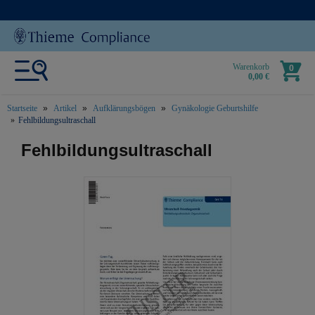
Warenkorb
0
0,00 €
Startseite
Artikel
Aufklärungsbögen
Gynäkologie Geburtshilfe
Fehlbildungsultraschall
text.skipToContent
text.skipToNavigation
Fehlbildungsultraschall