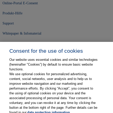
Online-Portal E-Consent
Produkt-Hilfe
Support
Whitepaper & Infomaterial
Unser Unternehmen
Consent for the use of cookies
Presse und News
Our website uses essential cookies and similar technologies
Karriere
(hereinafter "Cookies”) by default to ensure basic website
functions.
We use optional cookies for personalized advertising,
Kontakt
content, social networks, user analysis and to help us to
improve website navigation and our marketing and
Web-Semniare
performance efforts. By clicking “Accept”, you consent to
the using of optional cookies on your device and the
Anwenderberichte
associated processing of personal data. Your consent is
voluntary, and you can revoke it at any time by clicking the
Partner
button at the bottom right of the page. Further details can be
found in our
data protection information
.