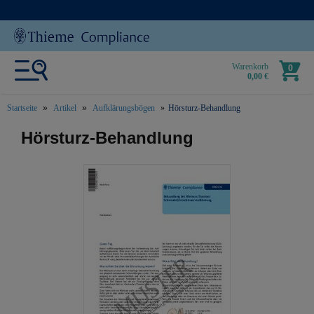
Warenkorb
0
0,00 €
Startseite
Artikel
Aufklärungsbögen
Hörsturz-Behandlung
text.skipToContent
text.skipToNavigation
Hörsturz-Behandlung