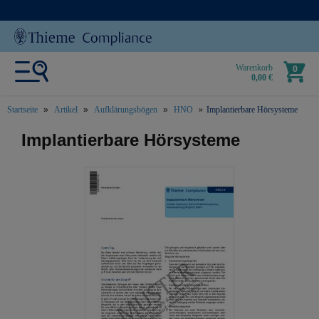
Warenkorb
0
0,00 €
Startseite
Artikel
Aufklärungsbögen
HNO
Implantierbare Hörsysteme
text.skipToContent
text.skipToNavigation
Implantierbare Hörsysteme