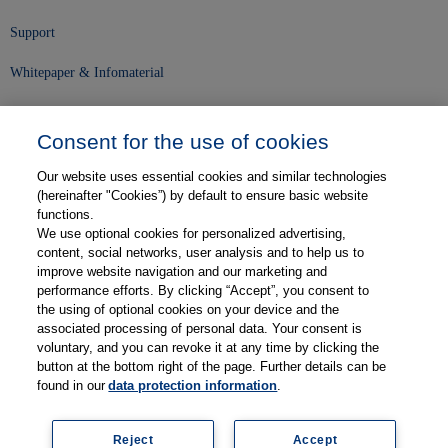
Support
Whitepaper & Infomaterial
Unser Unternehmen
Consent for the use of cookies
Presse und News
Our website uses essential cookies and similar technologies
Karriere
(hereinafter "Cookies”) by default to ensure basic website
functions.
We use optional cookies for personalized advertising,
Kontakt
content, social networks, user analysis and to help us to
improve website navigation and our marketing and
Web-Semniare
performance efforts. By clicking “Accept”, you consent to
the using of optional cookies on your device and the
Anwenderberichte
associated processing of personal data. Your consent is
voluntary, and you can revoke it at any time by clicking the
Partner
button at the bottom right of the page. Further details can be
found in our
data protection information
.
Reject
Accept