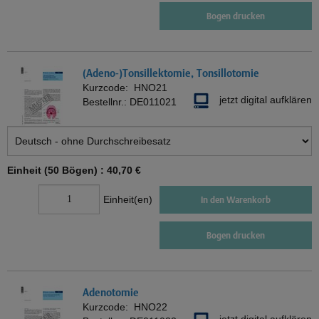
Bogen drucken
(Adeno-)Tonsillektomie, Tonsillotomie
Kurzcode:
HNO21
jetzt digital aufklären
Bestellnr.:
DE011021
Einheit (50 Bögen) :
40,70 €
Einheit(en)
In den Warenkorb
Bogen drucken
Adenotomie
Kurzcode:
HNO22