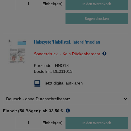
Einheit(en)
In den Warenkorb
Bogen drucken
Halszyste/Halsfistel, lateral/median
Sonderdruck - Kein Rückgaberecht
Kurzcode:
HNO13
Bestellnr.:
DE011013
jetzt digital aufklären
Einheit (50 Bögen): ab
33,50 €
Einheit(en)
In den Warenkorb