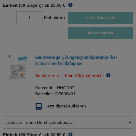
Einheit (50 Bögen): ab
23,50 €
Einheit(en)
In den Warenkorb
Bogen drucken
Gaumensegel-/Zungengrundoperation bei
Schnarchen/Schlafapnoe
Sonderdruck - Kein Rückgaberecht
Kurzcode:
HNOR07
Bestellnr.:
DE608491
jetzt digital aufklären
Einheit (50 Bögen): ab
33,50 €