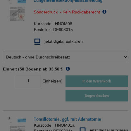
Zungenteilresektion/-ausschneidung
Sonderdruck - Kein Rückgaberecht
Kurzcode:
HNOM08
Bestellnr.:
DE608015
jetzt digital aufklären
Einheit (50 Bögen): ab
33,50 €
Einheit(en)
In den Warenkorb
Bogen drucken
Tonsillotomie, ggf. mit Adenotomie
Kurzcode:
HNOM01a
jetzt digital aufklären