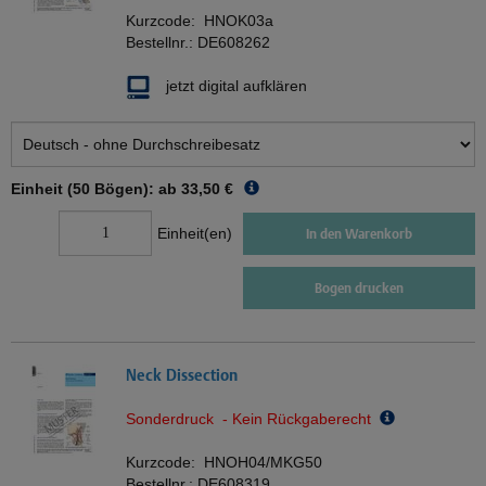
Kurzcode:
HNOK03a
Bestellnr.:
DE608262
jetzt digital aufklären
Einheit (50 Bögen): ab
33,50 €
Einheit(en)
In den Warenkorb
Bogen drucken
Neck Dissection
Sonderdruck - Kein Rückgaberecht
Kurzcode:
HNOH04/MKG50
Bestellnr.:
DE608319