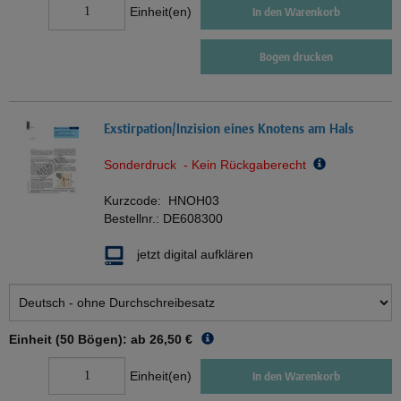
Einheit(en)
In den Warenkorb
Bogen drucken
Exstirpation/Inzision eines Knotens am Hals
Sonderdruck - Kein Rückgaberecht
Kurzcode:
HNOH03
Bestellnr.:
DE608300
jetzt digital aufklären
Einheit (50 Bögen): ab
26,50 €
Einheit(en)
In den Warenkorb