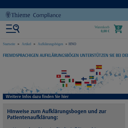
Warenkorb
0
0,00 €
Startseite
Artikel
Aufklärungsbögen
HNO
text.skipToContent
text.skipToNavigation
FREMDSPRACHIGEN AUFKLÄRUNGSBÖGEN UNTERSTÜTZEN SIE BEI D
Weitere Infos dazu finden Sie hier
Hinweise zum Aufklärungsbogen und zur
Patientenaufklärung: