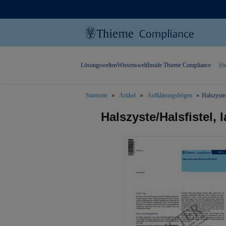
Lösungswelten
Wissenswelt
Inside Thieme Compliance
Sh
Startseite
Artikel
Aufklärungsbögen
Halszyste/
text.skipToContent
text.skipToNavigation
Halszyste/Halsfistel, 