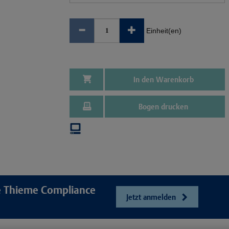
Einheit(en)
In den Warenkorb
Bogen drucken
re Thieme Compliance
Jetzt anmelden