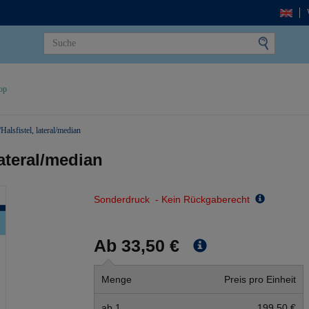
op
Halsfistel, lateral/median
lateral/median
Sonderdruck - Kein Rückgaberecht
Ab 33,50 €
Menge
Preis pro Einheit
ab 1
199,50 €