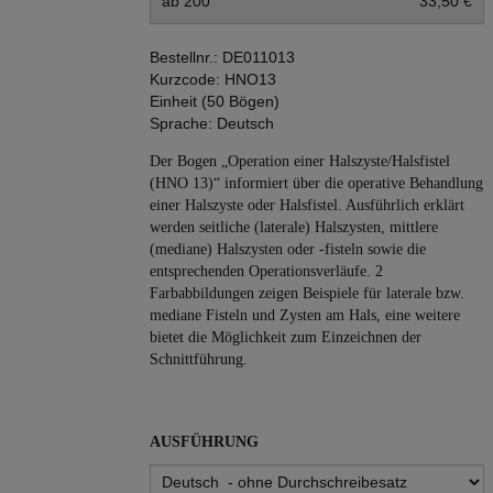
ab 200
33,50 €
Bestellnr.:
DE011013
Kurzcode:
HNO13
Einheit (50 Bögen)
Sprache:
Deutsch
Der Bogen „Operation einer Halszyste/Halsfistel
(HNO 13)“ informiert über die operative Behandlung
einer Halszyste oder Halsfistel. Ausführlich erklärt
werden seitliche (laterale) Halszysten, mittlere
(mediane) Halszysten oder -fisteln sowie die
entsprechenden Operationsverläufe. 2
Farbabbildungen zeigen Beispiele für laterale bzw.
mediane Fisteln und Zysten am Hals, eine weitere
bietet die Möglichkeit zum Einzeichnen der
Schnittführung.
AUSFÜHRUNG