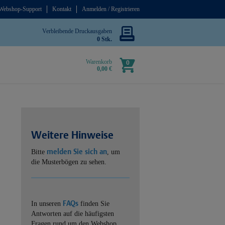
Webshop-Support
Kontakt
Anmelden / Registrieren
Verbleibende Druckausgaben
0 Stk.
Warenkorb
0
0,00 €
Weitere Hinweise
melden Sie sich an
Bitte
, um
die Musterbögen zu sehen.
FAQs
In unseren
finden Sie
Antworten auf die häufigsten
Fragen rund um den Webshop.