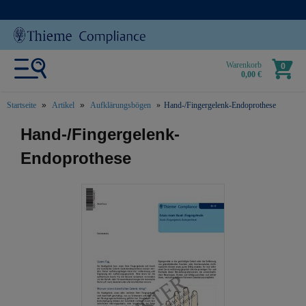
Warenkorb
0
0,00 €
Startseite
Artikel
Aufklärungsbögen
Hand-/Fingergelenk-Endoprothese
text.skipToContent
text.skipToNavigation
Hand-/Fingergelenk-
Endoprothese