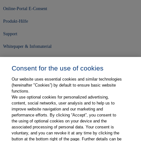
Online-Portal E-Consent
Produkt-Hilfe
Support
Whitepaper & Infomaterial
Unser Unternehmen
Consent for the use of cookies
Presse und News
Our website uses essential cookies and similar technologies
Karriere
(hereinafter "Cookies”) by default to ensure basic website
functions.
We use optional cookies for personalized advertising,
Kontakt
content, social networks, user analysis and to help us to
improve website navigation and our marketing and
Web-Semniare
performance efforts. By clicking “Accept”, you consent to
the using of optional cookies on your device and the
Anwenderberichte
associated processing of personal data. Your consent is
voluntary, and you can revoke it at any time by clicking the
Partner
button at the bottom right of the page. Further details can be