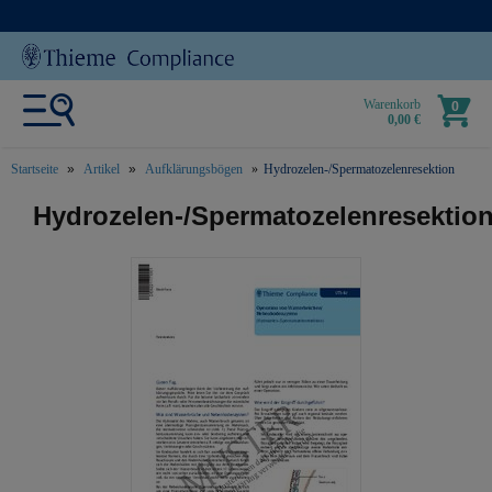
Warenkorb
0
0,00 €
Startseite
Artikel
Aufklärungsbögen
Hydrozelen-/Spermatozelenresektion
text.skipToContent
text.skipToNavigation
Hydrozelen-/Spermatozelenresektio