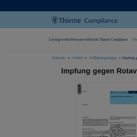
Lösungswelten
Wissenswelt
Inside Thieme Compliance
Sh
Startseite
Artikel
Aufklärungsbögen
Impfung g
text.skipToContent
text.skipToNavigation
Impfung gegen Rotavi