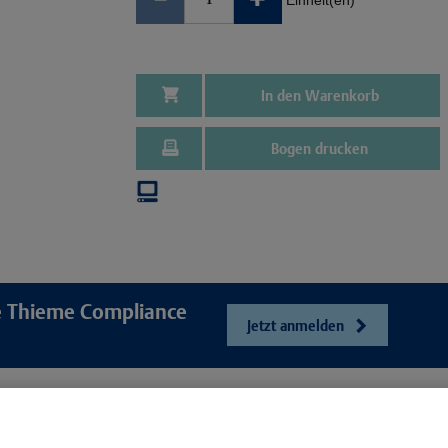
Einheit(en)
In den Warenkorb
Bogen drucken
re Thieme Compliance
Jetzt anmelden
e
Unser Unt
Webshop
ösungen
Presse und Ne