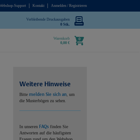
Webshop-Support
Kontakt
Anmelden / Registrieren
Verbleibende Druckausgaben
0 Stk.
Warenkorb
0
0,00 €
Weitere Hinweise
melden Sie sich an
Bitte
, um
die Musterbögen zu sehen.
FAQs
In unseren
finden Sie
Antworten auf die häufigsten
Fragen rund um den Webshop.