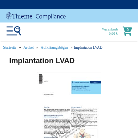
Warenkorb
0
0,00 €
Startseite
Artikel
Aufklärungsbögen
Implantation LVAD
text.skipToContent
text.skipToNavigation
Implantation LVAD