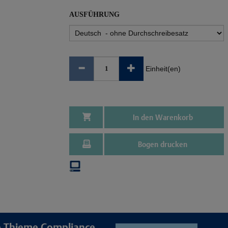
AUSFÜHRUNG
Einheit(en)
In den Warenkorb
Bogen drucken
re Thieme Compliance