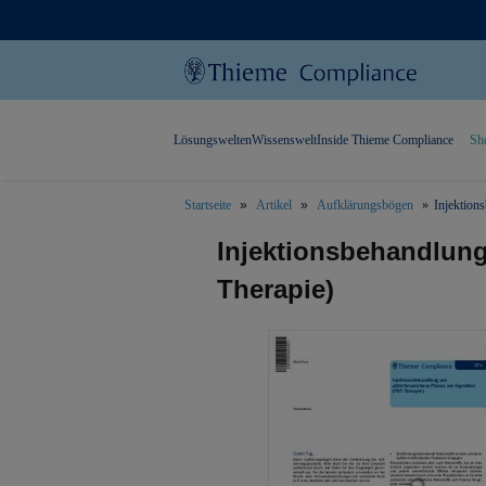
Lösungswelten
Wissenswelt
Inside Thieme Compliance
Sh
Startseite
Artikel
Aufklärungsbögen
Injektion
text.skipToContent
text.skipToNavigation
Injektionsbehandlung
Therapie)