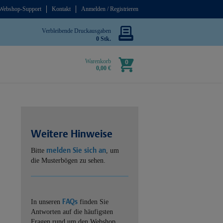
Webshop-Support
Kontakt
Anmelden / Registrieren
Verbleibende Druckausgaben
0 Stk.
Warenkorb
0
0,00 €
Weitere Hinweise
melden Sie sich an
Bitte
, um
die Musterbögen zu sehen.
FAQs
In unseren
finden Sie
Antworten auf die häufigsten
Fragen rund um den Webshop.