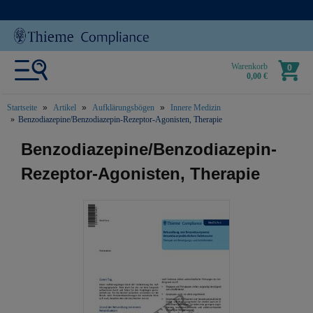
Warenkorb
0
0,00 €
Startseite
Artikel
Aufklärungsbögen
Innere Medizin
Benzodiazepine/Benzodiazepin-Rezeptor-Agonisten, Therapie
text.skipToContent
text.skipToNavigation
Benzodiazepine/Benzodiazepin-
Rezeptor-Agonisten, Therapie