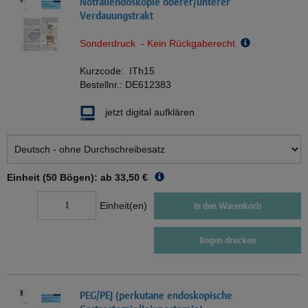
Notfallendoskopie oberer/unterer
Verdauungstrakt
Sonderdruck - Kein Rückgaberecht
Kurzcode:
ITh15
Bestellnr.:
DE612383
jetzt digital aufklären
Einheit (50 Bögen): ab
33,50 €
Einheit(en)
In den Warenkorb
Bogen drucken
PEG/PEJ (perkutane endoskopische