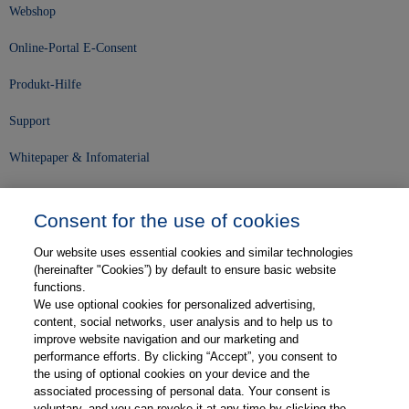
Webshop
Online-Portal E-Consent
Produkt-Hilfe
Support
Whitepaper & Infomaterial
Unser Unternehmen
Consent for the use of cookies
Presse und News
Our website uses essential cookies and similar technologies
Karriere
(hereinafter "Cookies”) by default to ensure basic website
functions.
We use optional cookies for personalized advertising,
Kontakt
content, social networks, user analysis and to help us to
improve website navigation and our marketing and
Web-Semniare
performance efforts. By clicking “Accept”, you consent to
the using of optional cookies on your device and the
Anwenderberichte
associated processing of personal data. Your consent is
voluntary, and you can revoke it at any time by clicking the