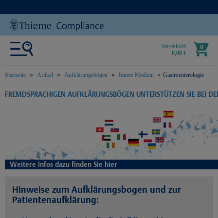
Warenkorb
0
0,00 €
Startseite
Artikel
Aufklärungsbögen
Innere Medizin
Gastroenterologie
text.skipToContent
text.skipToNavigation
FREMDSPRACHIGEN AUFKLÄRUNGSBÖGEN UNTERSTÜTZEN SIE BEI D
Weitere Infos dazu finden Sie hier
Hinweise zum Aufklärungsbogen und zur
Patientenaufklärung: