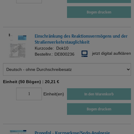
Bogen drucken
Einschränkung des Reaktionsvermögens und der
Straßenverkehrstauglichkeit
Kurzcode:
Dok10
jetzt digital aufklären
Bestellnr.:
DE800236
Einheit (50 Bögen) :
20,21 €
Einheit(en)
In den Warenkorb
Bogen drucken
Propofol - Kurznarkose/Sedo-Analgesie,