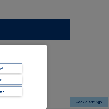
ernehmen
ws
pt
ct
hte
ngs
Cookie settings