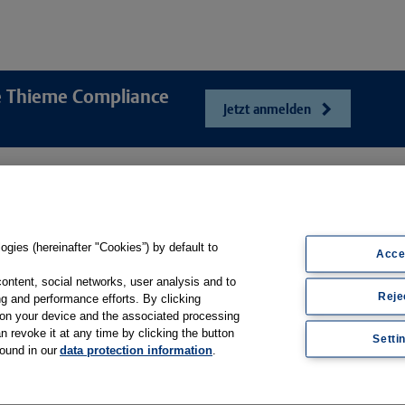
re Thieme Compliance
Jetzt anmelden
e
Unser Unt
Webshop
ösungen
Presse und Ne
Online-Portal E-Consent
gsbögen
Karriere
gies (hereinafter "Cookies”) by default to
Produkt-Hilfe
Acce
sfilme
Kontakt
Support
content, social networks, user analysis and to
Reje
Web-Semniare
g and performance efforts. By clicking
Whitepaper & Infomaterial
s on your device and the associated processing
Anwenderberic
n revoke it at any time by clicking the button
Setti
found in our
data protection information
.
Partner