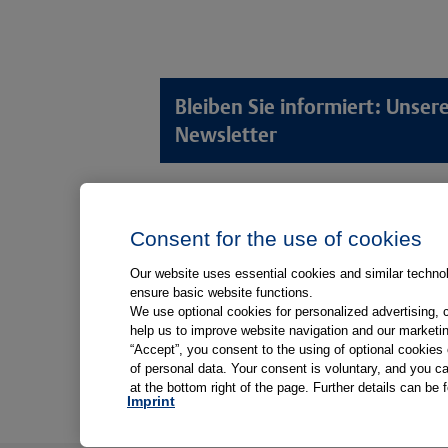
Bleiben Sie informiert: Unse
Newsletter
Lösungswelten
Produkt
Consent for the use of cookies
Anamnese von Patient*innen
Digitale L
Aufnahme von Patient*innen
Aufklärun
Our website uses essential cookies and similar technolo
ensure basic website functions.
Aufklärung von Patient*innen
Aufklärung
We use optional cookies for personalized advertising, 
Kliniken
help us to improve website navigation and our marketin
“Accept”, you consent to the using of optional cookie
Medizinische Versorgungszentren
of personal data. Your consent is voluntary, and you ca
at the bottom right of the page. Further details can be 
Arztpraxen
Imprint