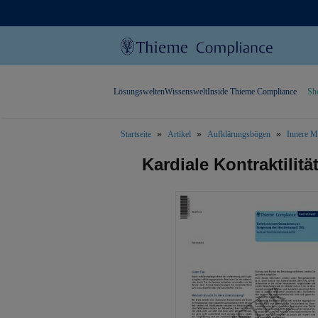
Lösungswelten
Wissenswelt
Inside Thieme Compliance
Sh
Startseite
Artikel
Aufklärungsbögen
Innere M
text.skipToContent
text.skipToNavigation
Kardiale Kontraktilit