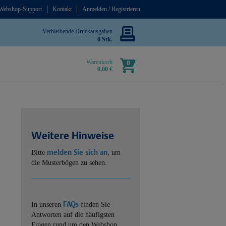
Webshop-Support
Kontakt
Anmelden / Registrieren
Verbleibende Druckausgaben
0 Stk.
Warenkorb
0
0,00 €
Weitere Hinweise
melden Sie sich an
Bitte
, um
die Musterbögen zu sehen.
FAQs
In unseren
finden Sie
Antworten auf die häufigsten
Fragen rund um den Webshop.