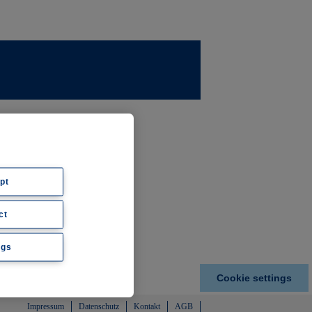
ernehmen
ws
pt
ct
hte
ngs
Cookie settings
Impressum
Datenschutz
Kontakt
AGB