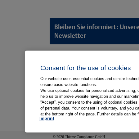
Bleiben Sie informiert: Unse
Newsletter
Lösungswelten
Produkt
Consent for the use of cookies
Anamnese von Patient*innen
Digitale L
Aufnahme von Patient*innen
Aufklärun
Our website uses essential cookies and similar technolo
ensure basic website functions.
Aufklärung von Patient*innen
Aufklärung
We use optional cookies for personalized advertising, 
Kliniken
help us to improve website navigation and our marketin
“Accept”, you consent to the using of optional cookie
Medizinische Versorgungszentren
of personal data. Your consent is voluntary, and you ca
at the bottom right of the page. Further details can be 
Arztpraxen
Imprint
© 2026 Thieme Compliance GmbH