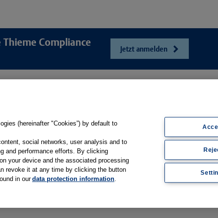
re Thieme Compliance
Jetzt anmelden
e
Unser Unt
Webshop
ösungen
Presse und Ne
Online-Portal E-Consent
gsbögen
Karriere
gies (hereinafter "Cookies”) by default to
Produkt-Hilfe
Acce
sfilme
Kontakt
Support
content, social networks, user analysis and to
Reje
Web-Semniare
g and performance efforts. By clicking
Whitepaper & Infomaterial
s on your device and the associated processing
Anwenderberic
n revoke it at any time by clicking the button
Setti
found in our
data protection information
.
Partner