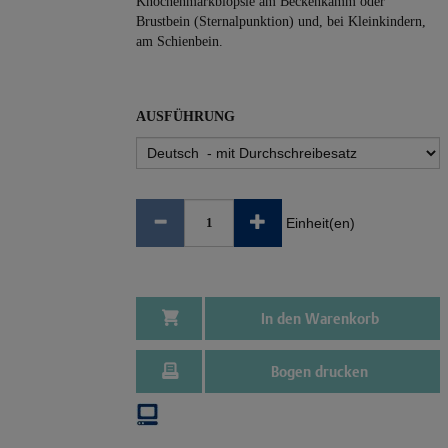
Knochenmarkbiopsie am Beckenkamm oder
Brustbein (Sternalpunktion) und, bei Kleinkindern,
am Schienbein.
AUSFÜHRUNG
Einheit(en)
In den Warenkorb
Bogen drucken