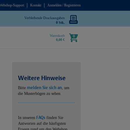
Webshop-Support
Kontakt
Anmelden / Registrieren
Verbleibende Druckausgaben
0 Stk.
Warenkorb
0
0,00 €
Weitere Hinweise
melden Sie sich an
Bitte
, um
die Musterbögen zu sehen.
FAQs
In unseren
finden Sie
Antworten auf die häufigsten
Fragen rund um den Webshop.