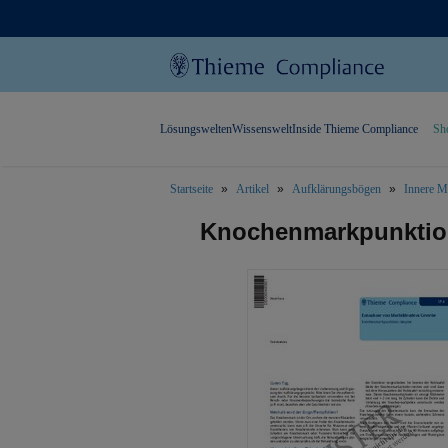
Lösungswelten
Wissenswelt
Inside Thieme Compliance
Sh
Startseite
Artikel
Aufklärungsbögen
Innere M
text.skipToContent
text.skipToNavigation
Knochenmarkpunktion