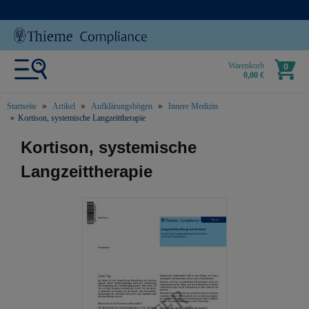
Warenkorb
0
0,00 €
Startseite
Artikel
Aufklärungsbögen
Innere Medizin
Kortison, systemische Langzeittherapie
text.skipToContent
text.skipToNavigation
Kortison, systemische
Langzeittherapie