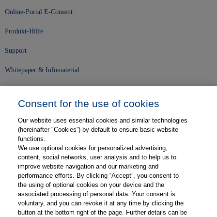
Online-Portal E-Consent
Produkt-Hilfe
Support
Whitepaper & Infomaterial
Unser Unternehmen
Consent for the use of cookies
Presse und News
Our website uses essential cookies and similar technologies
Karriere
(hereinafter "Cookies”) by default to ensure basic website
functions.
We use optional cookies for personalized advertising,
Kontakt
content, social networks, user analysis and to help us to
improve website navigation and our marketing and
Web-Semniare
performance efforts. By clicking “Accept”, you consent to
the using of optional cookies on your device and the
Anwenderberichte
associated processing of personal data. Your consent is
voluntary, and you can revoke it at any time by clicking the
Partner
button at the bottom right of the page. Further details can be