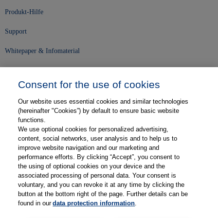
Produkt-Hilfe
Support
Whitepaper & Infomaterial
Unser Unternehmen
Consent for the use of cookies
Presse und News
Our website uses essential cookies and similar technologies
Karriere
(hereinafter "Cookies”) by default to ensure basic website
functions.
We use optional cookies for personalized advertising,
Kontakt
content, social networks, user analysis and to help us to
improve website navigation and our marketing and
Web-Semniare
performance efforts. By clicking “Accept”, you consent to
the using of optional cookies on your device and the
Anwenderberichte
associated processing of personal data. Your consent is
voluntary, and you can revoke it at any time by clicking the
Partner
button at the bottom right of the page. Further details can be
found in our
data protection information
.