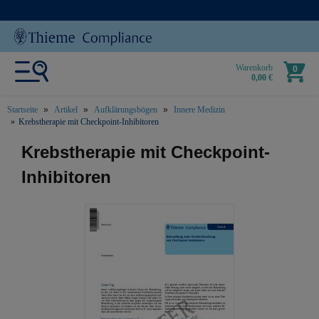
Warenkorb
0
0,00 €
Startseite
Artikel
Aufklärungsbögen
Innere Medizin
Krebstherapie mit Checkpoint-Inhibitoren
text.skipToContent
text.skipToNavigation
Krebstherapie mit Checkpoint-
Inhibitoren