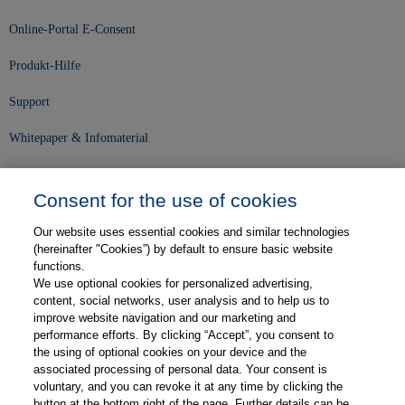
Online-Portal E-Consent
Produkt-Hilfe
Support
Whitepaper & Infomaterial
Unser Unternehmen
Consent for the use of cookies
Presse und News
Our website uses essential cookies and similar technologies
Karriere
(hereinafter "Cookies”) by default to ensure basic website
functions.
We use optional cookies for personalized advertising,
Kontakt
content, social networks, user analysis and to help us to
improve website navigation and our marketing and
Web-Semniare
performance efforts. By clicking “Accept”, you consent to
the using of optional cookies on your device and the
Anwenderberichte
associated processing of personal data. Your consent is
voluntary, and you can revoke it at any time by clicking the
Partner
button at the bottom right of the page. Further details can be