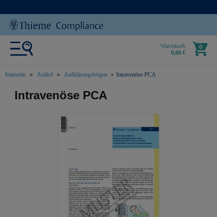
Warenkorb
0
0,00 €
Startseite
Artikel
Aufklärungsbögen
Intravenöse PCA
text.skipToContent
text.skipToNavigation
Intravenöse PCA